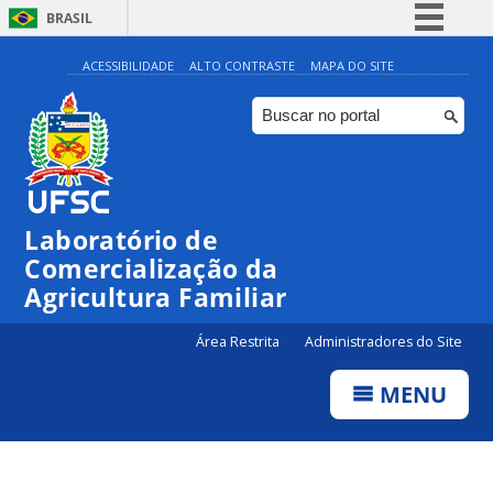
BRASIL
Simplifique!
ACESSIBILIDADE
ALTO CONTRASTE
MAPA DO SITE
Comunica BR
Participe
Acesso à informação
Legislação
Laboratório de
Canais
Comercialização da
Agricultura Familiar
Área Restrita
Administradores do Site
MENU