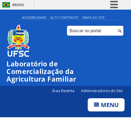
BRASIL
Simplifique!
ACESSIBILIDADE
ALTO CONTRASTE
MAPA DO SITE
Comunica BR
Participe
Acesso à informação
Legislação
Laboratório de
Canais
Comercialização da
Agricultura Familiar
Área Restrita
Administradores do Site
MENU